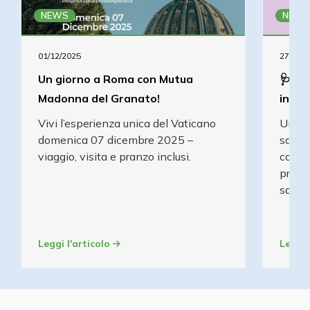
NEWS
NEWS
01/12/2025
27/11/2
Un giorno a Roma con Mutua
🩺 Pr
Madonna del Granato!
infor
Vivi l’esperienza unica del Vaticano
Un ap
domenica 07 dicembre 2025 –
salute
viaggio, visita e pranzo inclusi.
consa
prosta
sabat
Leggi l'articolo
Leggi 