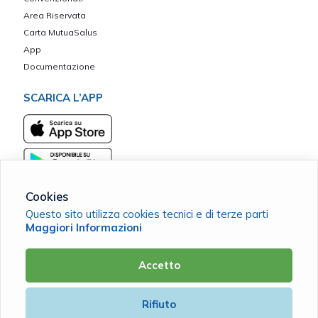
Area Riservata
Carta MutuaSalus
App
Documentazione
SCARICA L’APP
Cookies
Questo sito utilizza cookies tecnici e di terze parti
Maggiori Informazioni
Mutua Madonna del Granato ETS
C.F. 93044550650 |
Cookie Policy
|
Privacy Policy
Accetto
Powered by
Rifiuto